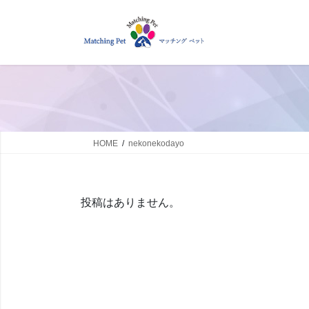
コ
ナ
ン
ビ
テ
ゲ
ン
ー
ツ
シ
へ
ョ
ス
ン
キ
に
ッ
移
HOME
nekonekodayo
プ
動
投稿はありません。