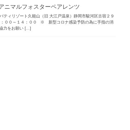
 アニマルフォスターペアレンツ
 リバティリゾート久能山（旧 大江戸温泉）静岡市駿河区古宿２９
４：００ ※ 新型コロナ感染予防の為に手指の消
力をお願い […]