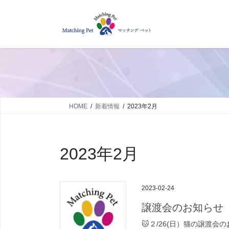
コ
ナ
ン
ビ
テ
ゲ
ン
ー
ツ
シ
へ
ョ
ス
ン
キ
に
ッ
移
HOME
新着情報
2023年2月
プ
動
2023年2月
2023-02-24
譲渡会のお知らせ
🐱２/26(日）猫の譲渡会の