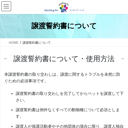
コ
ナ
ン
ビ
テ
ゲ
ン
ー
譲渡誓約書について
ツ
シ
へ
ョ
ス
ン
HOME
譲渡誓約書について
キ
に
ッ
移
プ
動
譲渡誓約書について・使用方法
本譲渡誓約書の取り交わしは、譲渡に関するトラブルを未然に防
ぐための必須事項です。
譲渡誓約書の取り交わしを完了してからペットを譲渡して下
さい。
譲渡誓約書は例外なくすべての動物種について必須としま
す。
譲渡人が保護活動者やその他団体の場合に限り、譲渡人独自