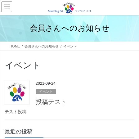
コ
ナ
ン
ビ
テ
ゲ
ン
ー
会員さんへのお知らせ
ツ
シ
へ
ョ
ス
ン
HOME
会員さんへのお知らせ
イベント
キ
に
ッ
移
プ
動
イベント
2021-09-24
イベント
投稿テスト
テスト投稿
最近の投稿