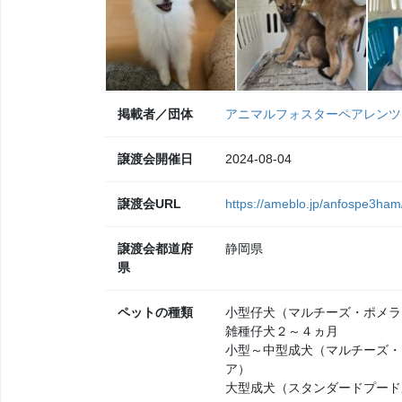
掲載者／団体
アニマルフォスターペアレンツ
譲渡会開催日
2024-08-04
譲渡会URL
https://ameblo.jp/anfospe3ham
譲渡会都道府
静岡県
県
ペットの種類
小型仔犬（マルチーズ・ポメラ
雑種仔犬２～４ヵ月
小型～中型成犬（マルチーズ・
ア）
大型成犬（スタンダードプード