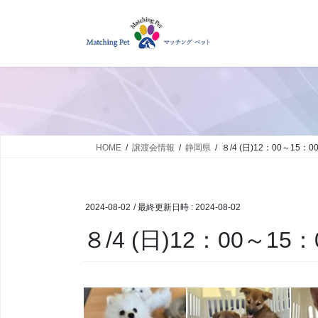
コ
ナ
ン
ビ
テ
ゲ
ン
ー
ツ
シ
へ
ョ
ス
ン
キ
に
ッ
移
HOME
譲渡会情報
静岡県
８/4 (日)12：00～15
プ
動
2024-08-02
/ 最終更新日時 :
2024-08-02
８/4 (日)12：00～1